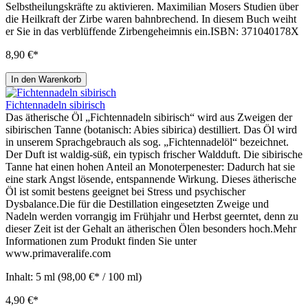
Selbstheilungskräfte zu aktivieren. Maximilian Mosers Studien über
die Heilkraft der Zirbe waren bahnbrechend. In diesem Buch weiht
er Sie in das verblüffende Zirbengeheimnis ein.ISBN: 371040178X
8,90 €*
In den Warenkorb
Fichtennadeln sibirisch
Das ätherische Öl „Fichtennadeln sibirisch“ wird aus Zweigen der
sibirischen Tanne (botanisch: Abies sibirica) destilliert. Das Öl wird
in unserem Sprachgebrauch als sog. „Fichtennadelöl“ bezeichnet.
Der Duft ist waldig-süß, ein typisch frischer Waldduft. Die sibirische
Tanne hat einen hohen Anteil an Monoterpenester: Dadurch hat sie
eine stark Angst lösende, entspannende Wirkung. Dieses ätherische
Öl ist somit bestens geeignet bei Stress und psychischer
Dysbalance.Die für die Destillation eingesetzten Zweige und
Nadeln werden vorrangig im Frühjahr und Herbst geerntet, denn zu
dieser Zeit ist der Gehalt an ätherischen Ölen besonders hoch.Mehr
Informationen zum Produkt finden Sie unter
www.primaveralife.com
Inhalt:
5 ml
(98,00 €* / 100 ml)
4,90 €*