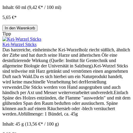
Inhalt:
60 ml
(9,42 €* / 100 ml)
5,65 €*
In den Warenkorb
Tipp
Kei-Wurzel Sticks
Das harzreiche, einheimische Kei-Wurzelholz riecht süßlich, ähnlich
der Zirbe und hat durch seine Harze und ätherischen Öle eine
desinfizierende Wirkung (Quelle: Institut für Gentechnik und
allgemeine Biologie der Universität in Salzburg).Kei-Wurzel Sticks
sind teilweise mit Harz getränkt und verströmen einen angenehmen
Duft nach Wald.Da es sich hierbei um ein Naturprodukt handelt,
wird keine maschinelle Verarbeitung bei derHerstellung
verwendet.Die Sticks werden von Hand ausgegraben und auch
händisch per Axt und Messer weiterverarbeitet undveredelt.Einfach
Späne des Holzes entzünden, die Flamme "auswedeln" und mit dem
glühenden Span den Raum beduften oder ausräuchern. Späne
können auch auf einem Räuchersieb oder -blech verräuchert
werden.Abfüllmenge: 1 Bündel, ca. 45g
Inhalt:
45 g
(13,56 €* / 100 g)