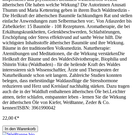
ätherischen Öle haben welche Wirkung? Die Autorinnen Anusati
Thumm und Maria Kettenring geben in ihrem Buch Waldmedizin -
Die Heilkraft der ätherischen Baumöle fachkundigen Rat und stellen
einfache Anwendungen zum Selbermachen vor:. Von Atlaszeder bis
Zirbelkiefer: 15 Baumöle - 108 Rezepturen. Aromatherapie, die bei
Erkältungskrankheiten, Gelenkbeschwerden, Schlafstörungen,
Erschöpfung oder Stress effektivund auf sanfte Weise hilft. Die
wichtigsten Inhaltsstoffe ätherischer Baumöle und ihre Wirkung.
Bäume in der traditionellen Volksmedizin. Naturtherapie:
Atemübungen und Meditationen, die die Wirkung verstärkenDie
Heilkraft der Bäume und des WaldesSilviotherapie, Biophilia und
Shinrin Yoku (Waldbaden) - für die heilende Kraft des Waldes
interessieren sich Wissenschaftler, Ärzte und Therapeuten der
Naturheilkunde schon seit langem. Zahlreiche Studien konnten
belegen, dass mehrstündige Waldausflüge die Stresshormone
reduzieren und Herz und Kreislauf nachhaltig stärken. Dazu tragen
auch die in der Waldluft enthaltenen ätherischen Öle bei.Leichter
atmen, tiefer schlafen, entspannter leben - lernen Sie die Wirkung
der ätherischen Öle von Kiefer, Weißtanne, Zeder & Co.
kennen!ISBN: 3961990042
22,00 €*
In den Warenkorb