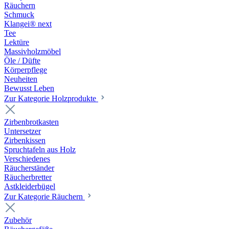
Räuchern
Schmuck
Klangei® next
Tee
Lektüre
Massivholzmöbel
Öle / Düfte
Körperpflege
Neuheiten
Bewusst Leben
Zur Kategorie Holzprodukte
Zirbenbrotkasten
Untersetzer
Zirbenkissen
Spruchtafeln aus Holz
Verschiedenes
Räucherständer
Räucherbretter
Astkleiderbügel
Zur Kategorie Räuchern
Zubehör