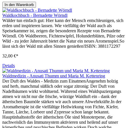
In den Warenkorb
Waldkochbuch - Bernadette Wörndl
Wälder tun einfach gut: Hier kann der Mensch entschleunigen, sich
erden und inspirieren lassen. Wie vielfältig der Wald auch als
Speisekammer ist, zeigen die besonderen Rezepte von Bernadette
Wörndl. Ob Waldbeeren, Fichtenwipfel, Holunderblüten, Pilze oder
Wild - zu jeder Jahreszeit bietet die Natur ein neues Aromenspiel.So
lässt sich der Wald mit allen Sinnen genießen!ISBN: 3881172297
32,00 €*
Details
Waldmedizin - Anusati Thumm und Maria M. Kettenring
Der Duft des Waldes - Medizin zum EinatmenAngenehm holzig
und herb, manchmal süßlich oder sogar zitronig: Der Duft von
Nadelbäumen wirkt wohltuend. Während eines Waldspaziergangs
atmen wir nicht nur die frische, würzige Waldluft ein - dank der
ätherischen Baumöle stärken wir auch unsere Abwehrkräfte.In der
Aromatherapie ist die vielfältige Heilwirkung von Fichte, Kiefer,
Tanne, Lärche, Lorbeer und Zypresse schon lange bekannt.
Hauptinhaltsstoffe der ätherischen Öle sind Monoterpene, die
nachweislich das Immunsystem aktivieren und heilend auf unser
körperliches und psychisches Befinden wirken.Doch welche