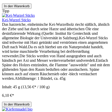
In den Warenkorb
Tipp
Kei-Wurzel Sticks
Das harzreiche, einheimische Kei-Wurzelholz riecht süßlich, ähnlich
der Zirbe und hat durch seine Harze und ätherischen Öle eine
desinfizierende Wirkung (Quelle: Institut für Gentechnik und
allgemeine Biologie der Universität in Salzburg).Kei-Wurzel Sticks
sind teilweise mit Harz getränkt und verströmen einen angenehmen
Duft nach Wald.Da es sich hierbei um ein Naturprodukt handelt,
wird keine maschinelle Verarbeitung bei derHerstellung
verwendet.Die Sticks werden von Hand ausgegraben und auch
händisch per Axt und Messer weiterverarbeitet undveredelt.Einfach
Späne des Holzes entzünden, die Flamme "auswedeln" und mit dem
glühenden Span den Raum beduften oder ausräuchern. Späne
können auch auf einem Räuchersieb oder -blech verräuchert
werden.Abfüllmenge: 1 Bündel, ca. 45g
Inhalt:
45 g
(13,56 €* / 100 g)
6,10 €*
In den Warenkorb