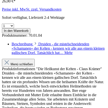
26,00 €*
Preise inkl. MwSt. zzgl. Versandkosten
Sofort verfügbar, Lieferzeit 2-4 Werktage
In den Warenkorb
Produktnummer:
70.01.04
Beschreibung
Druiden - die mistelschneidenden
»Schamanen« der Kelten - kennen wir alle aus einem kleinen
gallischen Dorf. Tatsächlich hat…
Mehr
Menü schließen
Produktinformationen "Die Heilkunst der Kelten - Claus Krämer"
Druiden - die mistelschneidenden »Schamanen« der Kelten -
kennen wir alle aus einem kleinen gallischen Dorf. Tatsächlich
hatten sie ein profundes Wissen um die heilsamen Kräfte der Natur.
Es ist erstaunlich, welche hoch entwickelten Heilmethoden sie
bereits vor Hunderten von Jahren anwandten. Ihre enge
Verbundenheit mit Mutter Erde erlaubte ihnen Einblicke in die
Zusammenhänge allen Seins. Sie arbeiteten mit Kräutern und
Bäumen, Steinen, Symbolen und reisten in die Anderswelt:
Techniken, die heute wieder an Bedeutung gewinnen.