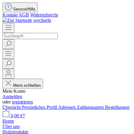
Service/Hilfe
Kontakt
AGB
Widerrufsrecht
Menü schließen
Mein Konto
Anmelden
oder
registrieren
Übersicht
Persönliches Profil
Adressen
Zahlungsarten
Bestellungen
0,00 €*
Home
Über uns
Holzprodukte