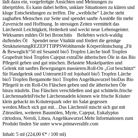
lädt dazu ein, vorgefertigte Ansichten und Meinungen zu
überprüfen. Es kann dabei helfen, unklare Situationen zu klären und
kluge Entscheidungen zu treffen. Die „weibliche“ Lärche steht
zaghaften Menschen zur Seite und spendet sanfte Anstöße für mehr
Zuversicht und Hoffnung. In stressigen Zeiten vermittelt das
Lärchenöl Leichtigkeit, Heiterkeit und weckt neue Lebensgeister.
Wirksames mildes Öl bei Bronchitis Beliebtes weich-waldig
duftendes Öl Spendet neue Vitalität und fördert die geistige
StrukturierungREZEPTTIPPSWohltuende Körperölmischung „Fit
& Beweglich“50 ml Sesamöl bio5 Tropfen Lärche bio8 Tropfen
Grapefruit bio4 Tropfen Cajeput extraDie ätherischen Öle in das Bio
Pflegeöl geben und gut mischen. Belastete Muskelpartien und
Gelenk mit sanftes Bewegungen massieren.Roll-On „Gut beschützt“
für Handgelenk und Unterarm10 ml Jojobaöl bio5 Tropfen Lärche
bio5 Tropfen Bergamotte bio1 Tropfen Angelikawurzel bioDas Bio
Pflegeöl in ein Roll-On Fläschen geben und die ätherischen Öle
hinzu träufeln. Das Fläschen verschließen und gut schütteln.frische
LärchennadelnFrische Lärchennadeln können wie frische Kräuter
klein gehackt im Kräuterquark oder im Salat gegessen
werden.Misch sich gut mit…Das Lärchenöl mischt sich gut mit
Zitrusölen, weiteren Baumölen, Myrte, Cajeput, Eukalyptus
citriodora, Neroli, Litsea, Angelikawurzel.Mehr Informationen zum
Produkt finden Sie unter www.primaveralife.com
Inhalt:
5 ml
(224,00 €* / 100 ml)