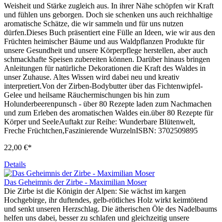
Weisheit und Stärke zugleich aus. In ihrer Nähe schöpfen wir Kraft
und fühlen uns geborgen. Doch sie schenken uns auch reichhaltige
aromatische Schätze, die wir sammeln und für uns nutzen
dürfen.Dieses Buch präsentiert eine Fülle an Ideen, wie wir aus den
Früchten heimischer Bäume und aus Waldpflanzen Produkte für
unsere Gesundheit und unsere Körperpflege herstellen, aber auch
schmackhafte Speisen zubereiten können. Darüber hinaus bringen
Anleitungen für natürliche Dekorationen die Kraft des Waldes in
unser Zuhause. Altes Wissen wird dabei neu und kreativ
interpretiert.Von der Zirben-Bodybutter über das Fichtenwipfel-
Gelee und heilsame Räuchermischungen bis hin zum
Holunderbeerenpunsch - über 80 Rezepte laden zum Nachmachen
und zum Erleben des aromatischen Waldes ein.über 80 Rezepte für
Körper und SeeleAuftakt zur Reihe: Wunderbare Blütenwelt,
Freche Früchtchen,Faszinierende WurzelnISBN: 3702509895
22,00 €*
Details
Das Geheimnis der Zirbe - Maximilian Moser
Die Zirbe ist die Königin der Alpen: Sie wächst im kargen
Hochgebirge, ihr duftendes, gelb-rötliches Holz wirkt keimtötend
und senkt unseren Herzschlag. Die ätherischen Öle des Nadelbaums
helfen uns dabei, besser zu schlafen und gleichzeitig unsere