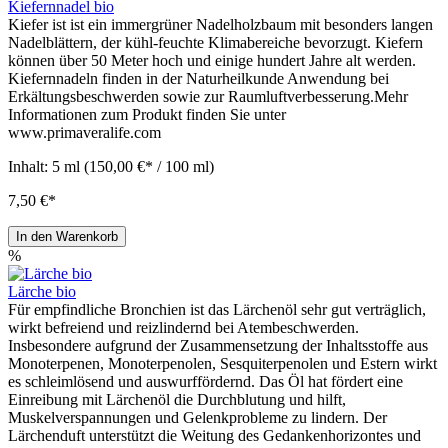
Kiefernnadel bio
Kiefer ist ist ein immergrüner Nadelholzbaum mit besonders langen
Nadelblättern, der kühl-feuchte Klimabereiche bevorzugt. Kiefern
können über 50 Meter hoch und einige hundert Jahre alt werden.
Kiefernnadeln finden in der Naturheilkunde Anwendung bei
Erkältungsbeschwerden sowie zur Raumluftverbesserung.Mehr
Informationen zum Produkt finden Sie unter
www.primaveralife.com
Inhalt:
5 ml
(150,00 €* / 100 ml)
7,50 €*
In den Warenkorb
%
Lärche bio
Für empfindliche Bronchien ist das Lärchenöl sehr gut verträglich,
wirkt befreiend und reizlindernd bei Atembeschwerden.
Insbesondere aufgrund der Zusammensetzung der Inhaltsstoffe aus
Monoterpenen, Monoterpenolen, Sesquiterpenolen und Estern wirkt
es schleimlösend und auswurffördernd. Das Öl hat fördert eine
Einreibung mit Lärchenöl die Durchblutung und hilft,
Muskelverspannungen und Gelenkprobleme zu lindern. Der
Lärchenduft unterstützt die Weitung des Gedankenhorizontes und