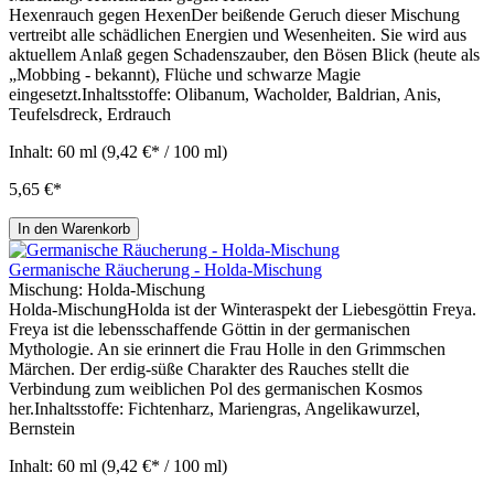
Hexenrauch gegen HexenDer beißende Geruch dieser Mischung
vertreibt alle schädlichen Energien und Wesenheiten. Sie wird aus
aktuellem Anlaß gegen Schadenszauber, den Bösen Blick (heute als
„Mobbing - bekannt), Flüche und schwarze Magie
eingesetzt.Inhaltsstoffe: Olibanum, Wacholder, Baldrian, Anis,
Teufelsdreck, Erdrauch
Inhalt:
60 ml
(9,42 €* / 100 ml)
5,65 €*
In den Warenkorb
Germanische Räucherung - Holda-Mischung
Mischung:
Holda-Mischung
Holda-MischungHolda ist der Winteraspekt der Liebesgöttin Freya.
Freya ist die lebensschaffende Göttin in der germanischen
Mythologie. An sie erinnert die Frau Holle in den Grimmschen
Märchen. Der erdig-süße Charakter des Rauches stellt die
Verbindung zum weiblichen Pol des germanischen Kosmos
her.Inhaltsstoffe: Fichtenharz, Mariengras, Angelikawurzel,
Bernstein
Inhalt:
60 ml
(9,42 €* / 100 ml)