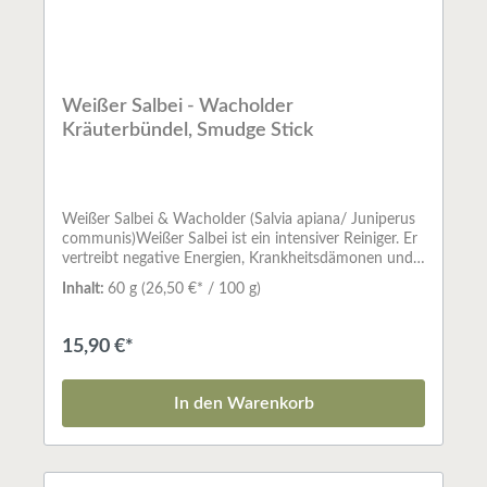
Weißer Salbei - Wacholder
Kräuterbündel, Smudge Stick
Weißer Salbei & Wacholder (Salvia apiana/ Juniperus
communis)Weißer Salbei ist ein intensiver Reiniger. Er
vertreibt negative Energien, Krankheitsdämonen und
niedere Astralwesen. Er klärt unseren Geist und befreit
Inhalt:
60 g
(26,50 €* / 100 g)
uns von allem möglichen Ballast. Wacholder stärkt
und reinigt unseren Geist und steigert unsere Energie,
um den Widrigkeiten des Lebens zu
15,90 €*
trotzen.Kräuterbündel - SmudgesSo naturverbunden,
wie die indianische Kultur Nordamerikas bis heute
geblieben ist, ist auch das Räucherwerk, das sie seit
In den Warenkorb
altersher benutzt. Da die Pflanzen fast immer so
verwendet werden, wie sie gepflückt werden,
bewahren sie ihre gewachsene Kraft und können
helfen, die Verbindung der Menschen zu den Reichen