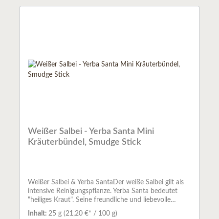
Menschen zu den Reichen der Tiere, Pflanzen und
Mineralien wieder zu stärken.Vor allem in den Wüsten
im Westen der USA und den Rocky Mountains gibt es
eine Vielfalt verschiedener Pflanzen. Der Rauch der
heiligen Kräuter, wurde schon früh bei den
Ureinwohnern Nord- und Südamerikas zum Reinigen
der Luft verwendet.Weißer Salbei reinigt die Aura und
entzieht schlechte Gerüche.Abfüllmenge: ca. 25 g je
Stick
Weißer Salbei - Yerba Santa Mini
Kräuterbündel, Smudge Stick
Weißer Salbei & Yerba SantaDer weiße Salbei gilt als
intensive Reinigungspflanze. Yerba Santa bedeutet
"heiliges Kraut". Seine freundliche und liebevolle
Energie transformiert disharmonische Kräfte. Er gilt als
Inhalt:
25 g
(21,20 €* / 100 g)
Lichtbringer, der die Atmosphäre aufhellt und den