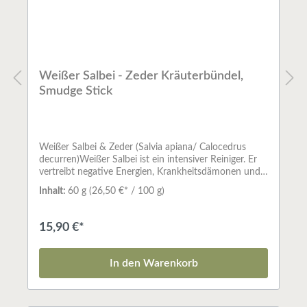
Kräuter, wurde schon früh bei den Ureinwohnern
Nord-und Südamerikas zum Reinigen der Luft
verwendet.Abfüllmenge: ca. 25 g je Stick
Weißer Salbei - Zeder Kräuterbündel,
Smudge Stick
Weißer Salbei & Zeder (Salvia apiana/ Calocedrus
decurren)Weißer Salbei ist ein intensiver Reiniger. Er
vertreibt negative Energien, Krankheitsdämonen und
niedere Astralwesen. Er klärt unseren Geist und befreit
Inhalt:
60 g
(26,50 €* / 100 g)
uns von allen Arten von Anhaftungen. Zedernholz
unterstützt die reinigende Wirkung und gibt uns das
nötige Vertrauen und stärkt unsere
15,90 €*
Intuition.Kräuterbündel - SmudgesSo
naturverbunden, wie die indianische Kultur
Nordamerikas bis heute geblieben ist, ist auch das
In den Warenkorb
Räucherwerk, das sie seit altersher benutzt. Da die
Pflanzen fast immer so verwendet werden, wie sie
gepflückt werden, bewahren sie ihre gewachsene