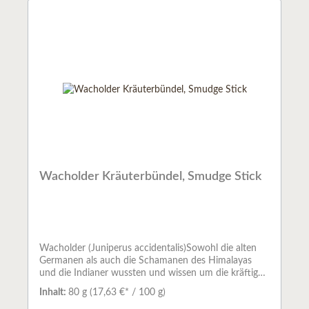
Kraft und können helfen, die Verbindung der
Menschen zu den Reichen der Tiere, Pflanzen und
Mineralien wieder zu stärken.Vor allem in den Wüsten
im Westen der USA und den Rocky Mountains gibt es
eine Vielfalt verschiedener Pflanzen. Der Rauch der
heiligen Kräuter, wurde schon früh bei den
Ureinwohnern Nord- und Südamerikas zum Reinigen
der Luft verwendet.Weißer Salbei reinigt die Aura und
entzieht schlechte Gerüche.Abfüllmenge: ca. 60 g je
Stick
Wacholder Kräuterbündel, Smudge Stick
Wacholder (Juniperus accidentalis)Sowohl die alten
Germanen als auch die Schamanen des Himalayas
und die Indianer wussten und wissen um die kräftigen
Wirkungen des Wacholders. Er wurde zu rituellen,
Inhalt:
80 g
(17,63 €* / 100 g)
magischen und medizinischen Zwecken genutzt. Seine