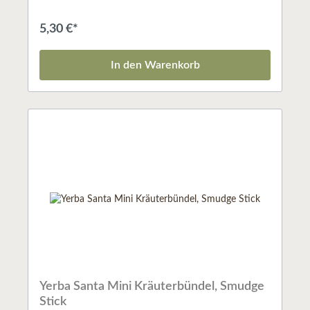
Frieden anzieht. Eine ideale Kombination für
Reinigungen von Haus und Aura.Kräuterbündel -
5,30 €*
SmudgesSo naturverbunden, wie die indianische
Kultur Nordamerikas bis heute geblieben ist, ist auch
das Räucherwerk, das sie seit altersher benutzt. Da die
In den Warenkorb
Pflanzen fast immer so verwendet werden, wie sie
gepflückt werden, bewahren sie ihre gewachsene
Kraft und können helfen, die Verbindung der
Menschen zu den Reichen der Tiere, Pflanzen und
Mineralien wieder zu stärken.Vor allem in den Wüsten
im Westen der USA und den Rocky Mountains gibt es
eine Vielfalt verschiedener Pflanzen. Der Rauch der
heiligen Kräuter, wurde schon früh bei den
Ureinwohnern Nord- und Südamerikas zum Reinigen
der Luft verwendet.Weißer Salbei reinigt die Aura und
entzieht schlechte Gerüche.Abfüllmenge: ca. 25 g je
Stick
Yerba Santa Mini Kräuterbündel, Smudge
Stick