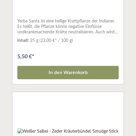
Yerba Santa ist eine heilige Kraftpflanze der Indianer.
Es heißt, die Pflanze könne negative Einflüsse
undkrankmachende Kräfte neutralisieren. Auch wird
ihm eine antibakterielle Wirkung zugeschrieben.Yerba
Inhalt:
25 g
(22,00 €* / 100 g)
Santa entwickelt einen warm-würzigen Duft.Yerba
Santa bedeutet "heiliges Kraut". Seine freundliche und
liebevolle Energie transformiert disharmonische
5,50 €*
Kräfte. Er gilt als Lichtbringer, der die Atmosphäre
aufhellt und den Frieden anzieht. Eine ideale
Kombination für Reinigungen von Haus und
In den Warenkorb
Aura.Kräuterbündel - SmudgesSo naturverbunden,
wie die indianische Kultur Nordamerikas bis heute
geblieben ist, ist auch das Räucherwerk, das sie seit
altersher benutzt. Da die Pflanzen fast immer so
verwendet werden, wie sie gepflückt werden,
bewahren sie ihre gewachsene Kraft und können
helfen, die Verbindung der Menschen zu den Reichen
der Tiere, Pflanzen und Mineralien wieder zu
stärken.Vor allem in den Wüsten im Westen der USA
und den Rocky Mountains gibt es eine Vielfalt
verschiedener Pflanzen. Der Rauch der heiligen