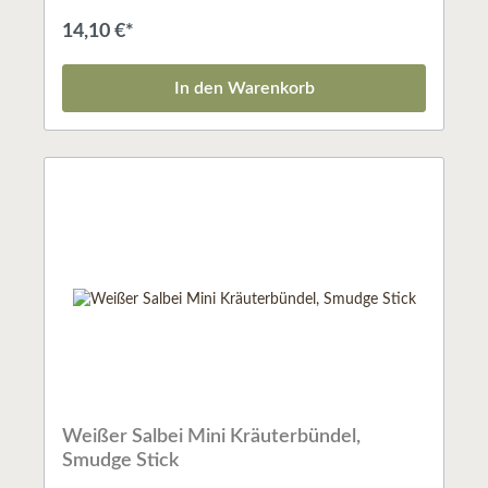
Kraft klärt und stärkt unseren Geist; alles niedrig
Schwingende ergreift die Flucht und wir selbst sind
14,10 €*
gestärkt, den Widrigkeiten des Lebens zu
trotzen.Abfüllmenge: ca. 80 g je Stick
In den Warenkorb
Weißer Salbei Mini Kräuterbündel,
Smudge Stick