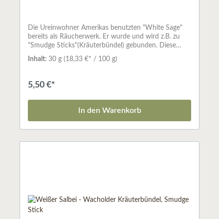
Die Ureinwohner Amerikas benutzten "White Sage"
bereits als Räucherwerk. Er wurde und wird z.B. zu
"Smudge Sticks"(Kräuterbündel) gebunden. Diese
werden an einem Ende angezündet, die Flamme dann
Inhalt:
30 g
(18,33 €* / 100 g)
ausgeblasen und der Glut wird Luft zugefächert.
Genauso kann man aber auch einzelne Blätter
räuchern, sein starker Duft ist unverkennbar.Weißer
5,50 €*
Salbei reinigt die Aura und entzieht schlechte
Gerüche.Abfüllmenge: ca. 30 g je Stick
In den Warenkorb