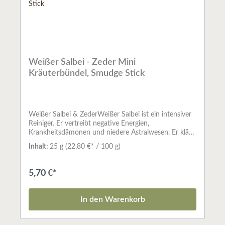
der Luft verwendet.Weißer Salbei reinigt die Aura und
entzieht schlechte Gerüche.Abfüllmenge: ca. 25 g je
Stick
Weißer Salbei - Zeder Mini
Kräuterbündel, Smudge Stick
Weißer Salbei & ZederWeißer Salbei ist ein intensiver
Reiniger. Er vertreibt negative Energien,
Krankheitsdämonen und niedere Astralwesen. Er klärt
unseren Geist und befreit uns von allen Arten von
Inhalt:
25 g
(22,80 €* / 100 g)
Anhaftungen. Zedernholz unterstützt die reinigende
Wirkung und gibt uns das nötige Vertrauen und stärkt
unsere Intuition.Kräuterbündel - SmudgesSo
5,70 €*
naturverbunden, wie die indianische Kultur
Nordamerikas bis heute geblieben ist, ist auch das
Räucherwerk, das sie seit altersher benutzt. Da die
In den Warenkorb
Pflanzen fast immer so verwendet werden, wie sie
gepflückt werden, bewahren sie ihre gewachsene
Kraft und können helfen, die Verbindung der