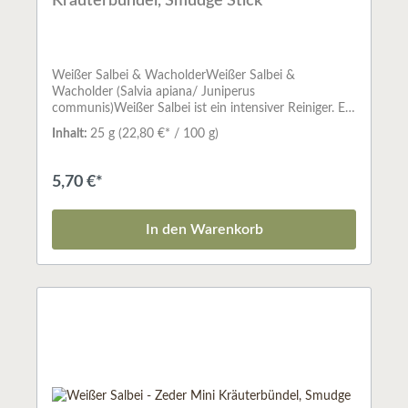
Kräuterbündel, Smudge Stick
Weißer Salbei & WacholderWeißer Salbei &
Wacholder (Salvia apiana/ Juniperus
communis)Weißer Salbei ist ein intensiver Reiniger. Er
vertreibt negative Energien, Krankheitsdämonen
Inhalt:
25 g
(22,80 €* / 100 g)
undniedere Astralwesen. Er klärt unseren Geist und
befreit uns von allem möglichen Ballast.
Wacholderstärkt und reinigt unseren Geist und
5,70 €*
steigert unsere Energie, um den Widrigkeiten des
Lebens zu trotzen.Kräuterbündel - SmudgesSo
naturverbunden, wie die indianische Kultur
In den Warenkorb
Nordamerikas bis heute geblieben ist, ist auch das
Räucherwerk, das sie seit altersher benutzt. Da die
Pflanzen fast immer so verwendet werden, wie sie
gepflückt werden, bewahren sie ihre gewachsene
Kraft und können helfen, die Verbindung der
Menschen zu den Reichen der Tiere, Pflanzen und
Mineralien wieder zu stärken.Vor allem in den Wüsten
im Westen der USA und den Rocky Mountains gibt es
eine Vielfalt verschiedener Pflanzen. Der Rauch der
heiligen Kräuter, wurde schon früh bei den
Ureinwohnern Nord- und Südamerikas zum Reinigen