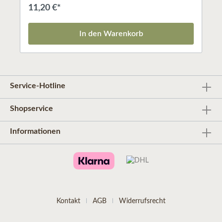
räuchern, sein starker Duft ist unverkennbar.Weißer
11,20 €*
Salbei reinigt die Aura und entzieht schlechte
Gerüche.Abfüllmenge: min. 60-70 g je Stick
In den Warenkorb
Service-Hotline
Shopservice
Informationen
Kontakt
AGB
Widerrufsrecht