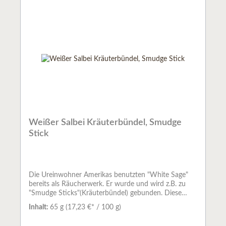
der Tiere, Pflanzen und Mineralien wieder zu
stärken.Vor allem in den Wüsten im Westen der USA
und den Rocky Mountains gibt es eine Vielfalt
verschiedener Pflanzen. Der Rauch der heiligen
Kräuter, wurde schon früh bei den Ureinwohnern
Nord- und Südamerikas zum Reinigen der Luft
verwendet.Weißer Salbei reinigt die Aura und entzieht
schlechte Gerüche.Abfüllmenge: ca. 60 g je Stick
Weißer Salbei Kräuterbündel, Smudge
Stick
Die Ureinwohner Amerikas benutzten "White Sage"
bereits als Räucherwerk. Er wurde und wird z.B. zu
"Smudge Sticks"(Kräuterbündel) gebunden. Diese
werden an einem Ende angezündet, die Flamme dann
Inhalt:
65 g
(17,23 €* / 100 g)
ausgeblasen und der Glut wird Luft zugefächert.
Genauso kann man aber auch einzelne Blätter