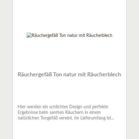
Räuchergefäß Ton natur mit Räucherblech
Hier werden ein schlichtes Design und perfekte
Ergebnisse beim sanften Räuchern in einem
natürlichen Tongefäß vereint. Im Lieferumfang ist
ebenfalls ein Räucherblech aus Edelstahl, auf welchem
man jegliches Räucherwerk verräuchern kann, ohne
dass Harz in die Flamme tropft.Der Artikel wird