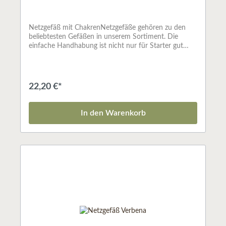
Netzgefäß mit ChakrenNetzgefäße gehören zu den
beliebtesten Gefäßen in unserem Sortiment. Die
einfache Handhabung ist nicht nur für Starter gut
geeignet, sondern auch für alle, die nicht so gerne mit
Sand räuchern. Hier legt man die Selbstzünderkohle
einfach auf das Netz und hält ein Streichholz daran.
Da die Kohle rundherum Luft bekommt, setzt sie sich
22,20 €*
problemlos in Gang und schon kann der
Räuchervorgang starten.Anmutiges Netzgefäß aus
geschwärztem Messing mit den verschiedenen 7
In den Warenkorb
Chakra Symbolen verziert.