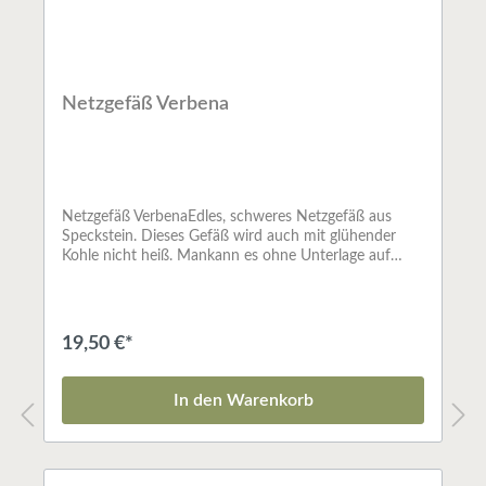
Netzgefäß Verbena
Netzgefäß VerbenaEdles, schweres Netzgefäß aus
Speckstein. Dieses Gefäß wird auch mit glühender
Kohle nicht heiß. Mankann es ohne Unterlage auf
jeden Tisch stellen und gefahrlos räuchern. Die Kohle
wird einfach auf dasgroßmaschige Netz gelegt und
angezündet.Mit handeingravierter
Blätterrauke.Speckstein grün
19,50 €*
In den Warenkorb