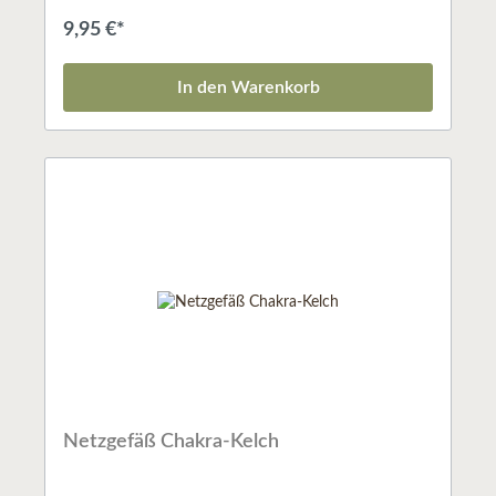
und kann uns Menschen in vielfältigen Situationen
behilflich sein. Nutzen Sie gezielt, intuitiv oder
9,95 €*
spielerisch die wundervolle Wirkung des
Räucherns!Ob Sie nun Ihre Wohnung ausräuchern
und energetisch reinigen wollen; ob Sie das Gefühl
In den Warenkorb
haben, eines besonderen Schutzes zu bedürfen, etwas
Seelenbalsam brauchen, konzentriert arbeiten wollen
oder mit feinstofflichen Reichen in Verbindung treten
möchten: Räuchern kann Sie bei all diesen Vorhaben
unterstützen.Die anerkannte Expertin Susanne Berk
führt Sie in die Welt des Räucherns ein: 54
Räucherstoffe werden genau beschrieben, etliche
Rituale vorgeschlagen und traditionelle Anwendungen
aufgeklärt. Räuchern macht unser Leben reicher und
lebenswerter.ISBN: 3867282013
Netzgefäß Chakra-Kelch