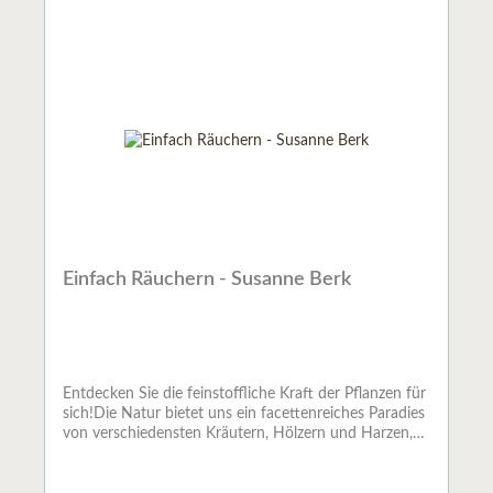
Dadurch ist die Mengenangabe nur in €/Stk. möglich,
anstatt in €/kg.
Einfach Räuchern - Susanne Berk
Entdecken Sie die feinstoffliche Kraft der Pflanzen für
sich!Die Natur bietet uns ein facettenreiches Paradies
von verschiedensten Kräutern, Hölzern und Harzen,
die sie mit den unterschiedlichsten Wirkungen
ausgestattet hat. Räuchern bringt sie zum Vorschein