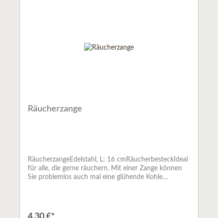
Räucherzange
RäucherzangeEdelstahl, L: 16 cmRäucherbesteckIdeal
für alle, die gerne räuchern. Mit einer Zange können
Sie problemlos auch mal eine glühende Kohle
versetzen und mit einem Löffel schaffen Sie immer die
richtige Dosierung.
4,30 €*