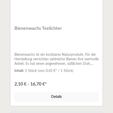
Bienenwachs Teelichter
Bienenwachs ist ein kostbares Naturprodukt. Für die
Herstellung verrichten zahlreiche Bienen ihre wertvolle
Arbeit. Es hat einen angenehmen, süßlichen Duft,
welcher durch das Anzünden noch verstärkt
Inhalt:
5 Stück
(von 0,42 €* / 1 Stück)
wird.Beim Kauf empfiehlt sich desshalb, ganz
besonders auf Herkunft und Qualität des Rohstoffs zu
achten.Die Teelichter sind in Aluschalen gegossen und
2,10 € - 16,70 €*
haben laut Hersteller eine Brenndauer von ca. 4
Stunden. Sie werden in Handarbeit aus 100%
gereinigtem Bienenwachs in einer deutschen Imkerei
Details
hergestellt. Durch das Reinigen sind keine Fremdstoffe
im Wachs enthalten und ein Rußen wird
verhindert.Bienenwachs ist ein Naturprodukt.