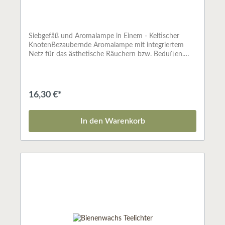
Siebgefäß und Aromalampe in Einem - Keltischer
KnotenBezaubernde Aromalampe mit integriertem
Netz für das ästhetische Räuchern bzw. Beduften.
Dieses Gefäß kann wahlweise zum Räuchern mit
Teelicht oder als Aromalampe zum Beduften mit
ätherischen Ölen verwendet werden. Speckstein
blauSieb ø 6 cm
16,30 €*
In den Warenkorb