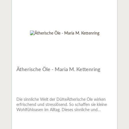
Ätherische Öle - Maria M. Kettenring
Die sinnliche Welt der DüfteÄtherische Öle wirken
erfrischend und stresslösend. So schaffen sie kleine
Wohlfühloasen im Alltag. Dieses sinnliche und
zugleich praktische Buch stellt die wichtigsten
Aromaöle und ihre Wirkung auf Körper und Seele vor.
Im Zentrum steht dabei die einfache und kreative