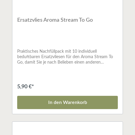
Ersatzvlies Aroma Stream To Go
Praktisches Nachfüllpack mit 10 individuell
beduftbaren Ersatzvliesen für den Aroma Stream To
Go, damit Sie je nach Belieben einen anderen
Lieblingsduft genießen könnnen. Je Anwendung 3-5
Tropfen ätherisches Öl oder Duftmischung aufs Vlies
geben und in den Aroma Stream To Go einlegen.Mehr
Informationen zum Produkt finden Sie unter
5,90 €*
www.primaveralife.com
In den Warenkorb