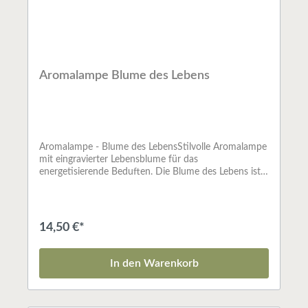
Aromalampe Blume des Lebens
Aromalampe - Blume des LebensStilvolle Aromalampe
mit eingravierter Lebensblume für das
energetisierende Beduften. Die Blume des Lebens ist
ein starkes Schwingungssymbol, welches ein absolut
harmonisches, schwingendes Feld erzeugt.Speckstein
schwarz
14,50 €*
In den Warenkorb