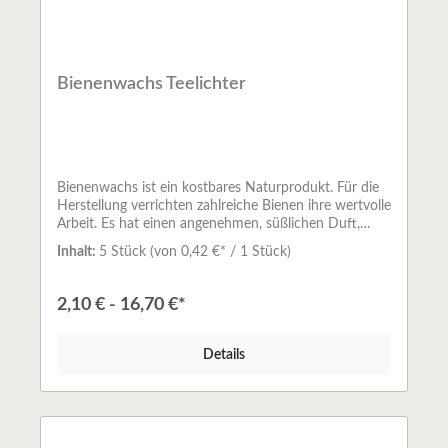
Bienenwachs Teelichter
Bienenwachs ist ein kostbares Naturprodukt. Für die
Herstellung verrichten zahlreiche Bienen ihre wertvolle
Arbeit. Es hat einen angenehmen, süßlichen Duft,
welcher durch das Anzünden noch verstärkt
Inhalt:
5 Stück
(von 0,42 €* / 1 Stück)
wird.Beim Kauf empfiehlt sich desshalb, ganz
besonders auf Herkunft und Qualität des Rohstoffs zu
achten.Die Teelichter sind in Aluschalen gegossen und
2,10 € - 16,70 €*
haben laut Hersteller eine Brenndauer von ca. 4
Stunden. Sie werden in Handarbeit aus 100%
gereinigtem Bienenwachs in einer deutschen Imkerei
Details
hergestellt. Durch das Reinigen sind keine Fremdstoffe
im Wachs enthalten und ein Rußen wird
verhindert.Bienenwachs ist ein Naturprodukt.
Dadurch ist die Mengenangabe nur in €/Stk. möglich,
anstatt in €/kg.