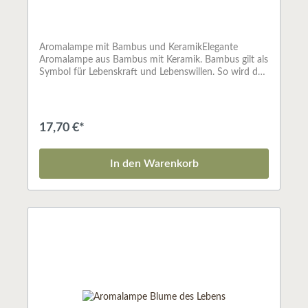
Aromalampe mit Bambus und KeramikElegante
Aromalampe aus Bambus mit Keramik. Bambus gilt als
Symbol für Lebenskraft und Lebenswillen. So wird der
sinnliche Vorgang des duftenden Geschehens mit
Kraft und Stärke gefüllt. In
Geschenkbox.Aromalampen sind die traditionelle Art
Düfte im Raum zu verbreiten. Das Schälchen wird mit
17,70 €*
Wasser befüllt und mit einigen Tropfen ätherischem
Öl beträufelt. Mit Hilfe des Teelichtes wird das
WasserÖlgemisch sanft erwärmt und der köstliche
In den Warenkorb
Duft breitet sich im ganzen Raum aus. Eine duftende,
wohlige Atmosphäre entsteht.