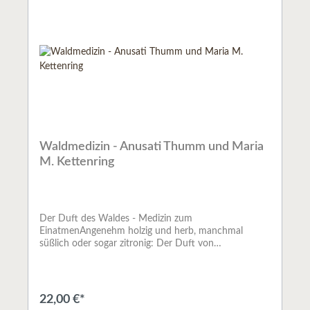
Waldmedizin - Anusati Thumm und Maria
M. Kettenring
Der Duft des Waldes - Medizin zum
EinatmenAngenehm holzig und herb, manchmal
süßlich oder sogar zitronig: Der Duft von
Nadelbäumen wirkt wohltuend. Während eines
Waldspaziergangs atmen wir nicht nur die frische,
würzige Waldluft ein - dank der ätherischen Baumöle
stärken wir auch unsere Abwehrkräfte.In der
22,00 €*
Aromatherapie ist die vielfältige Heilwirkung von