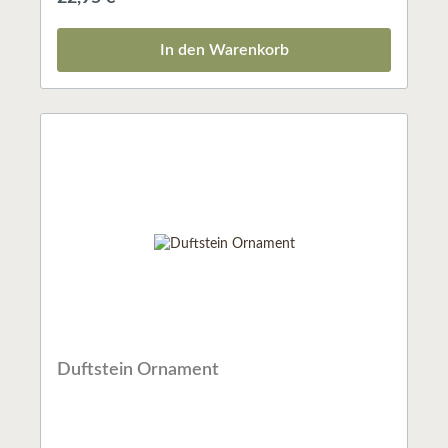
jahrzehntelangen Erfahrung als Aromatherapeutin,
weist den Weg in einen neuen Heilungskosmos, der
bisher ungekannte Möglichkeiten für eine alternative
In den Warenkorb
Energiemedizin aufzeigt.Die "Duft-Medizin" öffnet ein
Tor in seelische Innenwelten, in denen auf eine
wunderbare, bisher noch nicht erschlossene Weise
Heilung erfolgen kann!ISBN: 3861910748
Duftstein Ornament