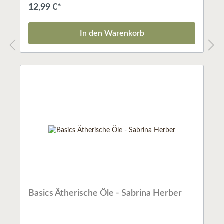
Anwendung ätherischer Öle. Die erfahrene
12,99 €*
Seminarleiterin Maria Kettenring gibt zahlreiche
praktische Tipps sowie erprobte Rezepte für
Massageöle, Raumdüfte, Aromaküche und vieles
In den Warenkorb
mehr. ISBN: 3809439916
Basics Ätherische Öle - Sabrina Herber