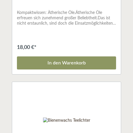
Kompaktwissen: Ätherische Öle.Ätherische Öle
erfreuen sich zunehmend großer Beliebtheit.Das ist
nicht erstaunlich, sind doch die Einsatzmöglichkeiten
dieser konzentrierten Pflanzenstoffe sehr vielseitig und
können in jeder Hausapotheke Verwendung
finden.Die wunderbaren, aromatischen Düfte können
uns auf geistiger und psychischer Ebene stärken und
18,00 €*
unterstützen. Viele dieser ätherischen Öle wirken
zudem antibakteriell, antiviral oder antimykotisch.
Ihre Wirksamkeit konnte bereits durch zahlreiche
In den Warenkorb
klinische Studien belegt werden.¿ Antworten auf die
häufigsten Fragen¿ Das ABC der Inhaltsstoffe -
übersichtlich und leicht verständlich¿
Dosierungsempfehlungen für die ganze Familie¿ Über
20 ätherische Öle in Wort und Bild¿ Die wichtigsten
Pflanzenöle und Hydrolate für DIY-MischungenISBN:
3961990077