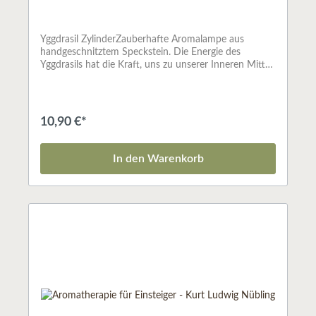
Yggdrasil ZylinderZauberhafte Aromalampe aus
handgeschnitztem Speckstein. Die Energie des
Yggdrasils hat die Kraft, uns zu unserer Inneren Mitte
zu führen und uns mit unserer Seelenweisheit zu
verbinden. Tief verwurzelt, können wir nach den
Sternen greifen und das Leben voller Energie
genießen.Aromalampen sind die traditionelle Art
10,90 €*
Düfte im Raum zu verbreiten. Das Schälchen wird mit
Wasser befüllt und mit einigen Tropfen ätherischem
Öl beträufelt. Mit Hilfe des Teelichtes wird das
In den Warenkorb
WasserÖlgemisch sanft erwärmt und der köstliche
Duft breitet sich im ganzen Raum aus. Eine duftende,
wohlige Atmosphäre entsteht.