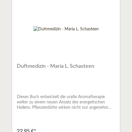
Duftmedizin - Maria L. Schasteen
Dieses Buch entwickelt die uralte Aromatherapie
weiter zu einem neuen Ansatz des energetischen
Heilens. Pflanzendüfte wirken nicht nur angenehm
oder beruhigend, sie verbessern nicht nur die
Raumatmosphäre, sondern sie können, wissend
eingesetzt, eine nachhaltig heilsame Wirkung
ausüben.Maria Schasteen, aufbauend auf einer
22,95 €*