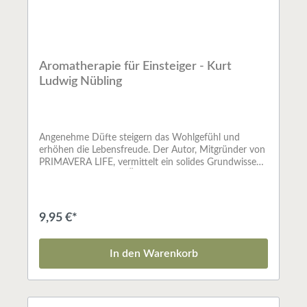
Aromatherapie für Einsteiger - Kurt
Ludwig Nübling
Angenehme Düfte steigern das Wohlgefühl und
erhöhen die Lebensfreude. Der Autor, Mitgründer von
PRIMAVERA LIFE, vermittelt ein solides Grundwissen
über die ätherischen Öle, die Essenz der Pflanzen.Die
aus altem Wissen entstandene Aromatherapie kann
stimulieren, entspannen, seelisch aufbauen und auch
bei vielen körperlichen Befindlichkeitsstörungen ihre
9,95 €*
ganzheitliche, wohltuende Wirkung entfalten. Tauchen
Sie ein in die Welt der Düfte und erfahren Sie, wie die
wundervolle Kraft der Pflanzen Ihr Leben bereichern
In den Warenkorb
kann.ISBN: 3867282072