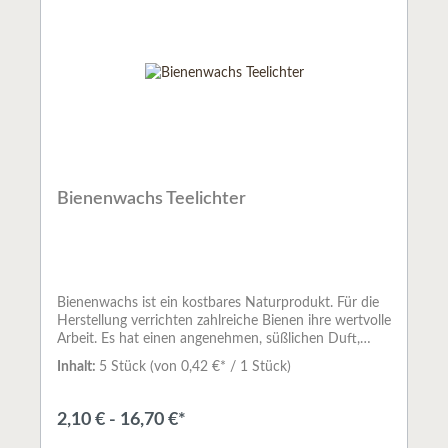
Bienenwachs Teelichter
Bienenwachs ist ein kostbares Naturprodukt. Für die
Herstellung verrichten zahlreiche Bienen ihre wertvolle
Arbeit. Es hat einen angenehmen, süßlichen Duft,
welcher durch das Anzünden noch verstärkt
Inhalt:
5 Stück
(von 0,42 €* / 1 Stück)
wird.Beim Kauf empfiehlt sich desshalb, ganz
besonders auf Herkunft und Qualität des Rohstoffs zu
achten.Die Teelichter sind in Aluschalen gegossen und
2,10 € - 16,70 €*
haben laut Hersteller eine Brenndauer von ca. 4
Stunden. Sie werden in Handarbeit aus 100%