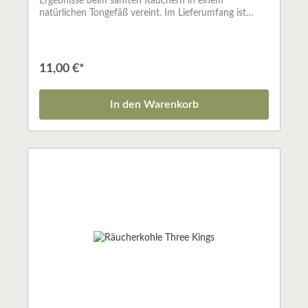
Ergebnisse beim sanften Räuchern in einem
natürlichen Tongefäß vereint. Im Lieferumfang ist
ebenfalls ein Räucherblech aus Edelstahl, auf welchem
man jegliches Räucherwerk verräuchern kann, ohne
dass Harz in die Flamme tropft.Der Artikel wird
teilweise in Handarbei hergestellt und kann kleine
11,00 €*
Unregelmäßigkeiten in Form und Farbe aufweisen.
In den Warenkorb