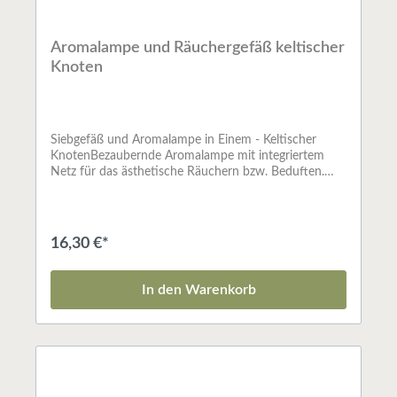
Aromalampe und Räuchergefäß keltischer
Knoten
Siebgefäß und Aromalampe in Einem - Keltischer
KnotenBezaubernde Aromalampe mit integriertem
Netz für das ästhetische Räuchern bzw. Beduften.
Dieses Gefäß kann wahlweise zum Räuchern mit
Teelicht oder als Aromalampe zum Beduften mit
ätherischen Ölen verwendet werden. Speckstein
blauSieb ø 6 cm
16,30 €*
In den Warenkorb