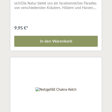
sich!Die Natur bietet uns ein facettenreiches Paradies
von verschiedensten Kräutern, Hölzern und Harzen,
die sie mit den unterschiedlichsten Wirkungen
ausgestattet hat. Räuchern bringt sie zum Vorschein
und kann uns Menschen in vielfältigen Situationen
behilflich sein. Nutzen Sie gezielt, intuitiv oder
9,95 €*
spielerisch die wundervolle Wirkung des
Räucherns!Ob Sie nun Ihre Wohnung ausräuchern
und energetisch reinigen wollen; ob Sie das Gefühl
In den Warenkorb
haben, eines besonderen Schutzes zu bedürfen, etwas
Seelenbalsam brauchen, konzentriert arbeiten wollen
oder mit feinstofflichen Reichen in Verbindung treten
möchten: Räuchern kann Sie bei all diesen Vorhaben
unterstützen.Die anerkannte Expertin Susanne Berk
führt Sie in die Welt des Räucherns ein: 54
Räucherstoffe werden genau beschrieben, etliche
Rituale vorgeschlagen und traditionelle Anwendungen
aufgeklärt. Räuchern macht unser Leben reicher und
lebenswerter.ISBN: 3867282013