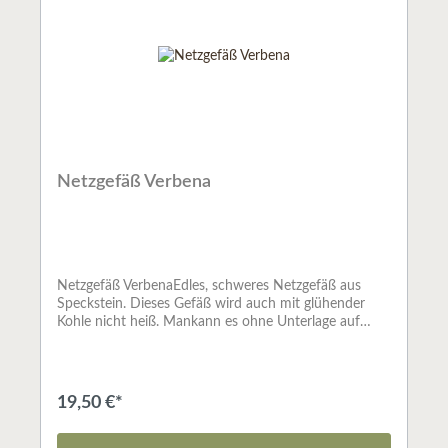
Netzgefäß Verbena
Netzgefäß VerbenaEdles, schweres Netzgefäß aus
Speckstein. Dieses Gefäß wird auch mit glühender
Kohle nicht heiß. Mankann es ohne Unterlage auf
jeden Tisch stellen und gefahrlos räuchern. Die Kohle
wird einfach auf dasgroßmaschige Netz gelegt und
angezündet.Mit handeingravierter
Blätterrauke.Speckstein grün
19,50 €*