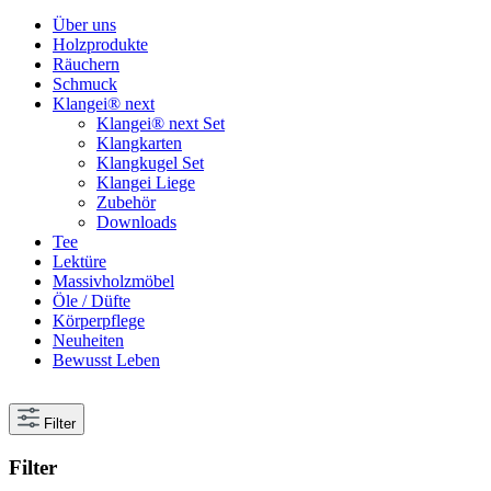
Über uns
Holzprodukte
Räuchern
Schmuck
Klangei® next
Klangei® next Set
Klangkarten
Klangkugel Set
Klangei Liege
Zubehör
Downloads
Tee
Lektüre
Massivholzmöbel
Öle / Düfte
Körperpflege
Neuheiten
Bewusst Leben
Filter
Filter