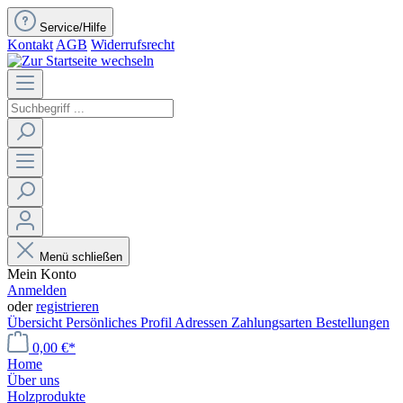
Service/Hilfe
Kontakt
AGB
Widerrufsrecht
Menü schließen
Mein Konto
Anmelden
oder
registrieren
Übersicht
Persönliches Profil
Adressen
Zahlungsarten
Bestellungen
0,00 €*
Home
Über uns
Holzprodukte