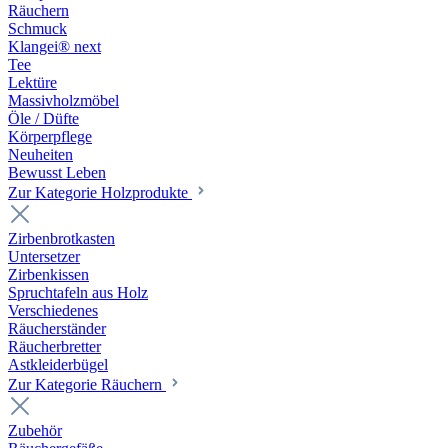
Räuchern
Schmuck
Klangei® next
Tee
Lektüre
Massivholzmöbel
Öle / Düfte
Körperpflege
Neuheiten
Bewusst Leben
Zur Kategorie Holzprodukte
Zirbenbrotkasten
Untersetzer
Zirbenkissen
Spruchtafeln aus Holz
Verschiedenes
Räucherständer
Räucherbretter
Astkleiderbügel
Zur Kategorie Räuchern
Zubehör