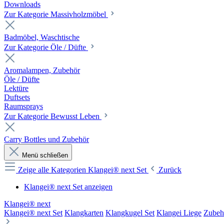
Downloads
Zur Kategorie Massivholzmöbel
Badmöbel, Waschtische
Zur Kategorie Öle / Düfte
Aromalampen, Zubehör
Öle / Düfte
Lektüre
Duftsets
Raumsprays
Zur Kategorie Bewusst Leben
Carry Bottles und Zubehör
Menü schließen
Zeige alle Kategorien
Klangei® next Set
Zurück
Klangei® next Set anzeigen
Klangei® next
Klangei® next Set
Klangkarten
Klangkugel Set
Klangei Liege
Zubeh