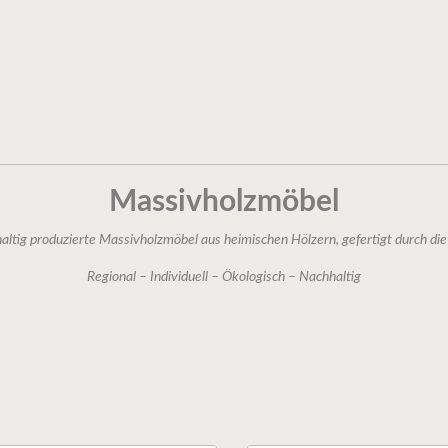
er, Blüten
 Wurzel, Rinde
Massivholzmöbel
altig produzierte Massivholzmöbel aus heimischen Hölzern, gefertigt durch d
Regional – Individuell – Ökologisch – Nachhaltig